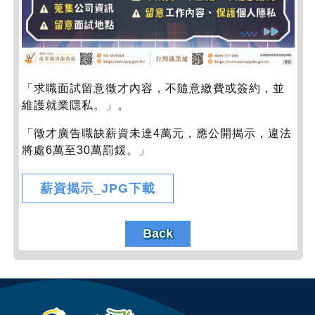
「求職面試留意徵才內容，不隨意繳費或簽約，並
維護就業隱私。」。
「徵才廣告職缺薪資未達4萬元，應公開揭示，違法
將處6萬至30萬罰鍰。」
薪資揭示_JPG下載
Back