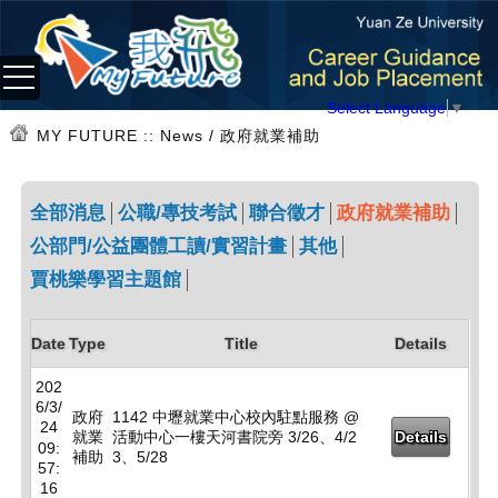
Select Language
▼
MY FUTURE
:: News / 政府就業補助
全部消息
公職/專技考試
聯合徵才
政府就業補助
公部門/公益團體工讀/實習計畫
其他
賈桃樂學習主題館
Date
Type
Title
Details
202
6/3/
政府
1142 中壢就業中心校內駐點服務 @
24
就業
活動中心一樓天河書院旁 3/26、4/2
Details
09:
補助
3、5/28
57:
16