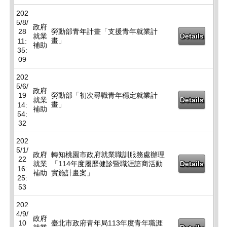
202
5/8/
政府
28
勞動部青年計畫「支援青年就業計
就業
Details
畫」
11:
補助
35:
09
202
5/6/
政府
19
勞動部「初次尋職青年穩定就業計
就業
Details
畫」
14:
補助
54:
32
202
5/1/
政府
轉知桃園市政府就業職訓服務處辦理
22
就業
「114年度履歷健診暨職涯諮商活動
Details
16:
補助
實施計畫案」
25:
53
202
4/9/
政府
10
臺北市政府青年局113年度青年職涯