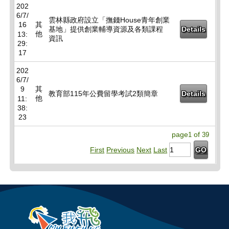
202
6/7/
雲林縣政府設立「撫錢House青年創業
16
其
基地」提供創業輔導資源及各類課程
Details
他
13:
資訊
29:
17
202
6/7/
9
其
教育部115年公費留學考試2類簡章
Details
他
11:
38:
23
page
of
1
39
First
Previous
Next
Last
GO