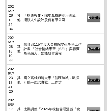
202
6/7/
28
其
「指路興趣ｘ職場風格解測培訓班」
Details
他
擺渡人生設計股份有限公司
15:
24:
34
202
6/7/
教育部115年度大專校院學生事務工作
28
其
計畫 「社會情緒學習（SEL）與職涯
Details
他
15:
角色融入」知能研習議程
10:
44
202
6/7/
23
其
國立高雄師範大學「智匯跨域．職涯
Details
他
引航—面試實戰」工作坊
13:
41:
20
202
6/6/
17
其
改期調整「2026年稅務倫理漫談『稅