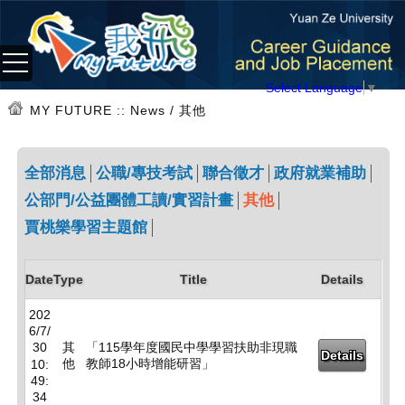
Select Language
▼
MY FUTURE
:: News / 其他
全部消息
公職/專技考試
聯合徵才
政府就業補助
公部門/公益團體工讀/實習計畫
其他
賈桃樂學習主題館
Date
Type
Title
Details
202
6/7/
30
其
「115學年度國民中學學習扶助非現職
Details
他
教師18小時增能研習」
10:
49:
34