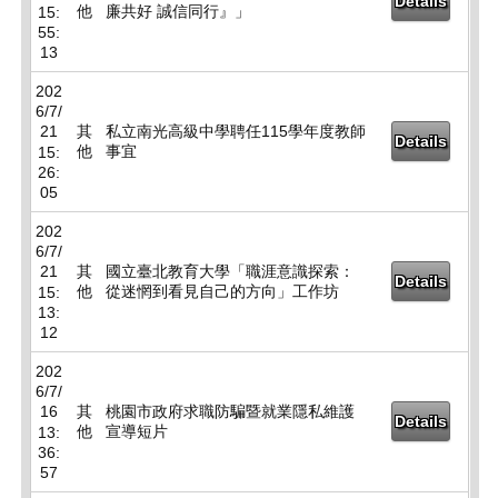
Details
他
廉共好 誠信同行』」
15:
55:
13
202
6/7/
21
其
私立南光高級中學聘任115學年度教師
Details
他
事宜
15:
26:
05
202
6/7/
21
其
國立臺北教育大學「職涯意識探索：
Details
他
從迷惘到看見自己的方向」工作坊
15:
13:
12
202
6/7/
16
其
桃園市政府求職防騙暨就業隱私維護
Details
他
宣導短片
13:
36:
57