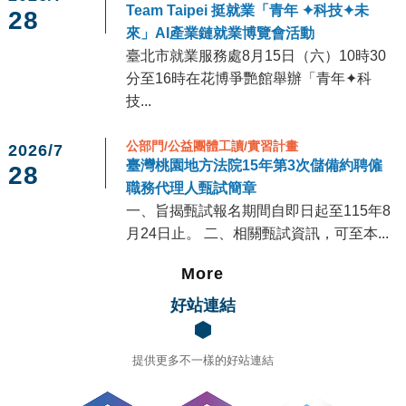
Team Taipei 挺就業「青年 ✦科技✦未
28
來」AI產業鏈就業博覽會活動
臺北市就業服務處8月15日（六）10時30
分至16時在花博爭艷館舉辦「青年✦科
技...
公部門/公益團體工讀/實習計畫
2026/7
臺灣桃園地方法院15年第3次儲備約聘僱
28
職務代理人甄試簡章
一、旨揭甄試報名期間自即日起至115年8
月24日止。 二、相關甄試資訊，可至本...
More
好站連結
提供更多不一樣的好站連結