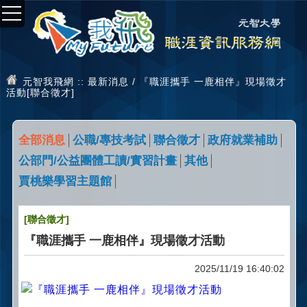
元智我飛網
:: 最新消息 / 『職涯攜手 一鹿相伴』現場徵才
活動[聯合徵才]
全部消息
公職/專技考試
聯合徵才
政府就業補助
公部門/公益團體工讀/實習計畫
其他
賈桃樂學習主題館
[聯合徵才]
『職涯攜手 一鹿相伴』現場徵才活動
2025/11/19 16:40:02