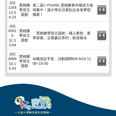
202
賈桃樂
第二屆J YOUNG 賈桃樂青年職涯大使
1/3/4
學習主
招募中！讓大學生活更貼近未來夢想
查看
12:5
題館
職業！
4:23
202
0/9/1
賈桃樂
「賈桃樂學習主題館－職入夢想，業
5
學習主
查看
界探索」企業參訪系列，歡迎報名
題館
11:3
3:04
202
賈桃樂
0/8/6
AI職涯起手室，活動期間8/8-8/16 11:
學習主
查看
00~19:00
10:1
題館
5:43