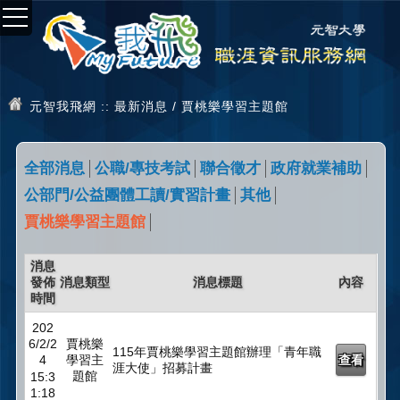
元智我飛網
:: 最新消息 / 賈桃樂學習主題館
全部消息
公職/專技考試
聯合徵才
政府就業補助
公部門/公益團體工讀/實習計畫
其他
賈桃樂學習主題館
消息
發佈
消息類型
消息標題
內容
時間
202
6/2/2
賈桃樂
115年賈桃樂學習主題館辦理「青年職
4
學習主
查看
涯大使」招募計畫
題館
15:3
1:18