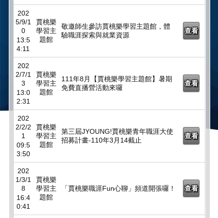
202
5/9/1
賈桃樂
敬邀師生參訪賈桃樂學習主題館，體
0
學習主
查看
驗職涯探索與就業資源
題館
13:5
4:11
202
2/7/1
賈桃樂
111年8月【賈桃樂學習主題館】暑期
3
學習主
查看
免費直播營活動來囉
題館
13:0
2:31
202
2/2/2
賈桃樂
第三屆JYOUNG!賈桃樂青年職涯大使
1
學習主
查看
招募計畫-110年3月14截止
題館
09:5
3:50
202
1/3/1
賈桃樂
8
學習主
「賈桃樂職涯Fun心聊」頻道開張囉！
查看
題館
16:4
0:41