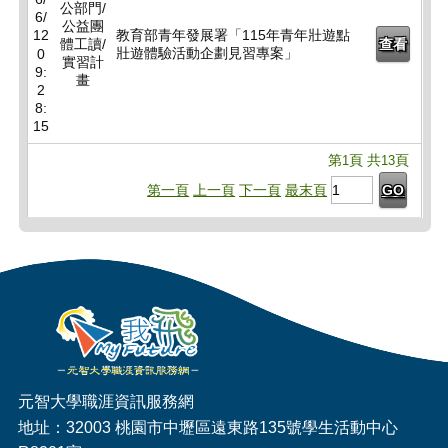
公部門/
6/
公益團
12
教育部青年發展署「115年青年壯遊點
體工讀/
查看
壯遊體驗活動企劃見習專案」
0
實習計
9:
畫
2
8:
15
第
頁 共
頁
1
13
第一頁
上一頁
下一頁
最末頁
GO
元智大學職涯資訊服務網
地址：32003 桃園市中壢區遠東路135號學生活動中心