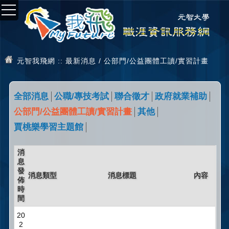
元智我飛網
:: 最新消息 / 公部門/公益團體工讀/實習計畫
全部消息
公職/專技考試
聯合徵才
政府就業補助
公部門/公益團體工讀/實習計畫
其他
賈桃樂學習主題館
消
息
發
消息類型
消息標題
內容
佈
時
間
20
2