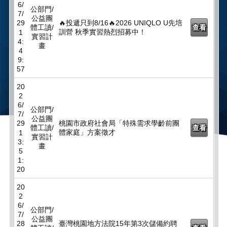
6/
公部門/
7/
公益團
29
🔥投遞只到8/16🔥2026 UNIQLO U先培
體工讀/
查看
訓營 秋季實習熱烈招募中！
1
實習計
4:
畫
4
9:
57
20
2
6/
公部門/
7/
公益團
29
桃園市政府社會局「特殊需求學齡前團
體工讀/
查看
體家庭」方案徵才
1
實習計
3:
畫
5
1:
20
20
2
6/
公部門/
7/
公益團
28
臺灣桃園地方法院15年第3次儲備約聘