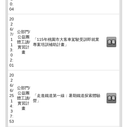
0:
04
20
2
6/
公部門/
7/
公益團
1
「115年桃園市大客車駕駛受訓即就業
體工讀/
查看
專案培訓補助計畫」
1
實習計
3:
畫
0
2:
01
20
2
6/
公部門/
6/
公益團
25
「走進鐵道第一線：暑期鐵道探索體驗
體工讀/
查看
營」
1
實習計
4:
畫
3
7:
53