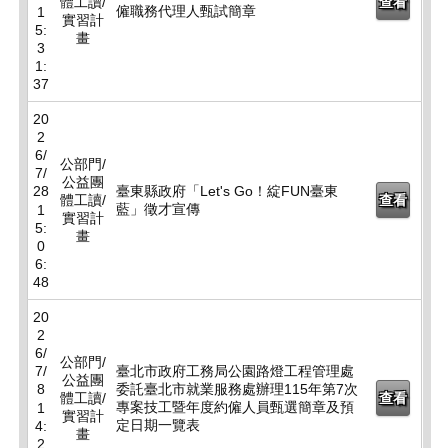
體工讀/
查看
僱職務代理人甄試簡章
1
實習計
5:
畫
3
1:
37
20
2
6/
公部門/
7/
公益團
28
臺東縣政府「Let's Go！綻FUN臺東
體工讀/
查看
藍」徵才宣傳
1
實習計
5:
畫
0
6:
48
20
2
6/
公部門/
7/
臺北市政府工務局公園路燈工程管理處
公益團
8
委託臺北市就業服務處辦理115年第7次
體工讀/
查看
專案技工暨年度約僱人員甄選簡章及預
1
實習計
定日期一覽表
4:
畫
2