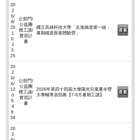
20
2
6/
公部門/
6/
公益團
25
國立高雄科技大學「走進鐵道第一線：
體工讀/
查看
暑期鐵道探索體驗營」
1
實習計
0:
畫
2
3:
25
20
2
6/
公部門/
6/
公益團
12
2026年第四十四屆大墩陽光兒童夏令營
體工讀/
查看
大專輔導員招募【7-8月暑期工讀】
0
實習計
9:
畫
4
8:
34
20
2
6/