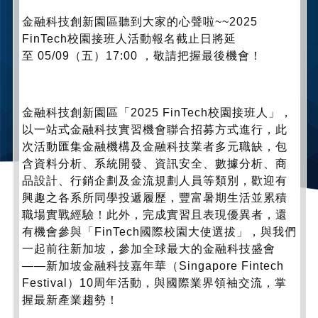
金融科技創新園區聽到大家的心聲啦~~2025
FinTech校園接班人活動報名截止日將延
至 05/09（五）17:00 ，敬請把握最後機會！
金融科技創新園區「2025 FinTech校園接班人」，
以一站式金融科技實習機會聯合招募方式進行，
此
次活動匯集金融機構及金融科技業者多元職缺，包
含資料分析、
系統開發、資訊安全、數據分析、商
品設計、
行銷企劃及金流規劃人員等類別，
歡迎有
興趣之各系所同學投遞履歷，
豐富暑期生活並累積
職場實戰經驗！此外，完成實習且表現優異者，
還
有機會參與「FinTech國際校園大使選拔」，
與我們
一起前往新加坡，參加全球最大的金融科技盛會
——
新加坡金融科技嘉年華（Singapore Fintech
Festival）10周年活動，與國際業界領袖交流，
掌
握最新產業趨勢！