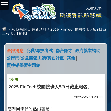
元智我飛網
:: 最新消息 / 2025 FinTech校園接班人5/9日截
止報名。[其他]
全部消息
公職/專技考試
聯合徵才
政府就業補助
公部門/公益團體工讀/實習計畫
其他
賈桃樂學習主題館
[其他]
2025 FinTech校園接班人5/9日截止報名。
2025/5/5 10:20:44
感謝同學們的熱烈響應！