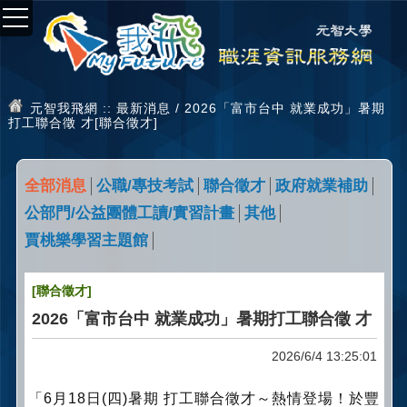
元智我飛網
:: 最新消息 / 2026「富市台中 就業成功」暑期
打工聯合徵 才[聯合徵才]
全部消息
公職/專技考試
聯合徵才
政府就業補助
公部門/公益團體工讀/實習計畫
其他
賈桃樂學習主題館
[聯合徵才]
2026「富市台中 就業成功」暑期打工聯合徵 才
2026/6/4 13:25:01
「6月18日(四)暑期 打工聯合徵才～熱情登場！於豐