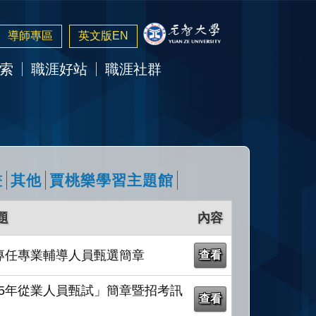
導師專區
英文版EN
索
職涯好站
職涯社群
畫
其他
賈桃樂學習主題館
題
內容
專任專業輔導人員甄選簡章
查看
5年從業人員甄試」簡章暨招考訊
查看