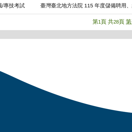
職/專技考試
臺灣臺北地方法院 115 年度儲備聘
第
頁 共
頁
第
1
28