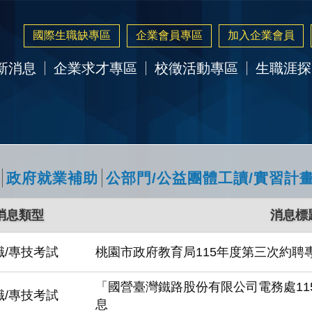
國際生職缺專區
企業會員專區
加入企業會員
新消息
企業求才專區
校徵活動專區
生職涯探
政府就業補助
公部門/公益團體工讀/實習計
消息類型
消息標
職/專技考試
桃園市政府教育局115年度第三次約聘
「國營臺灣鐵路股份有限公司電務處11
職/專技考試
息