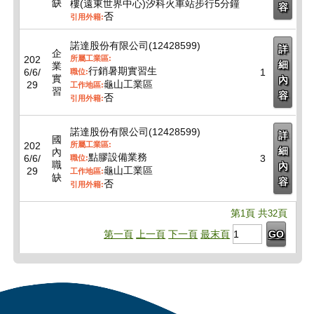
缺
樓(遠東世界中心)汐科火車站步行5分鐘
容
否
引用外籍:
諾達股份有限公司(12428599)
詳
企
202
所屬工業區:
細
業
行銷暑期實習生
6/6/
1
職位:
實
內
龜山工業區
29
工作地區:
習
容
否
引用外籍:
諾達股份有限公司(12428599)
詳
國
202
所屬工業區:
細
內
點膠設備業務
6/6/
3
職位:
職
內
龜山工業區
29
工作地區:
缺
容
否
引用外籍:
第
頁 共
頁
1
32
第一頁
上一頁
下一頁
最末頁
GO