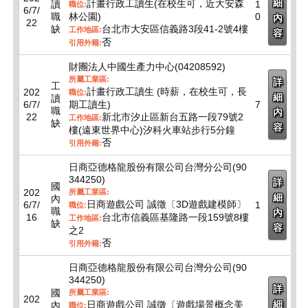
細
計畫行政工讀生(在校生可，近大安森
讀
1
職位:
6/7/
職
林公園)
0
內
22
缺
台北市大安區信義路3段41-2號4樓
工作地區:
容
否
引用外籍:
財團法人中國生產力中心(04208592)
所屬工業區:
詳
工
計畫行政工讀生 (時薪，在校生可，長
202
職位:
細
讀
6/7/
期工讀生)
7
職
內
22
新北市汐止區新台五路一段79號2
工作地區:
缺
容
樓(遠東世界中心)汐科火車站步行5分鐘
否
引用外籍:
日商亞德格龍股份有限公司台灣分公司(90
344250)
詳
國
202
所屬工業區:
細
內
日商遊戲公司 誠徵〔3D遊戲建模師〕
6/7/
1
職位:
職
內
16
台北市信義區基隆路一段159號8樓
工作地區:
缺
容
之2
否
引用外籍:
日商亞德格龍股份有限公司台灣分公司(90
344250)
詳
國
所屬工業區:
202
細
日商遊戲公司 誠徵〔遊戲場景概念美
內
職位: