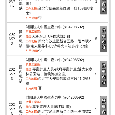
6/7/
1
職
術〕
內
16
缺
台北市信義區基隆路一段159號8樓
工作地區:
容
之2
否
引用外籍:
財團法人中國生產力中心(04208592)
詳
國
所屬工業區:
202
細
ASP.NET C#程式設計師
內
職位:
6/7/
5
職
新北市汐止區新台五路一段79號2
內
工作地區:
3
缺
樓(遠東世界中心)汐科火車站步行5分鐘
容
否
引用外籍:
財團法人中國生產力中心(04208592)
所屬工業區:
詳
國
專案計畫人員-政府專案計畫(近大安森
202
職位:
細
內
6/7/
林公園站，信義路辦公室)
5
職
內
3
台北市大安區信義路三段41-2號5
工作地區:
缺
容
樓
否
引用外籍:
財團法人中國生產力中心(04208592)
詳
國
所屬工業區:
202
細
專案管理人員(政府計畫)
內
職位:
6/7/
5
職
新北市汐止區新台五路一段79號2
內
工作地區:
3