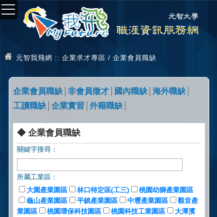
元智我飛網
:: 企業求才專區 / 企業會員職缺
企業會員職缺
非會員徵才
國內職缺
海外職缺
工讀職缺
企業實習
外籍職缺
◆ 企業會員職缺
關鍵字搜尋：
所屬工業區：
大園產業園區
林口特定區(工三)
桃園幼獅產業園區
龜山產業園區
平鎮產業園區
中壢產業園區
觀音產
業園區
桃園環保科技園區
桃園科技工業園區
大潭濱