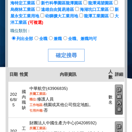
海特定工業區
新竹科學園區龍潭園區
龍潭渴望園區
烏樹林工業區
遠雄自由貿易港區
海湖坑口工業區
新
屋永安工業用地
幼獅擴大工業用地
龍潭工業園區
大
洋工業區
(可複選)
職位類別：
列出全部
全職
兼職
全職、兼職均可
人
日期
性質
內容資訊
詳細
數
中華航空(43906835)
詳
國
202
所屬工業區:
細
內
數
修護人員
6/8/
職位:
職
名
內
桃園或其他公司指定地點。
5
工作地區:
缺
容
否
引用外籍:
財團法人中國生產力中心(04208592)
詳
工
所屬工業區:
202