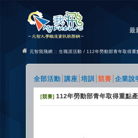
最
元智我飛網
:: 生職涯活動 / 112年勞動部青年取
全部活動
講座
培訓
競賽
企業說
112年勞動部青年取得重點
[競賽]