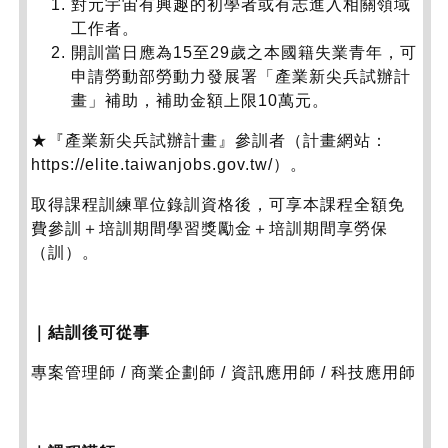
對元宇宙有興趣的初學者或有志進入相關領域
工作者。
開訓當日應為15至29歲之本國籍失業青年，可
申請勞動部勞動力發展署「產業新尖兵試辦計
畫」補助，補助金額上限10萬元。
★『產業新尖兵試辦計畫』參訓者（計畫網站：
https://elite.taiwanjobs.gov.tw/）。
取得課程訓練單位錄訓資格後，可享本課程全額免
費參訓＋培訓期間學習獎勵金＋培訓期間享勞保
（訓）。
｜結訓後可從事
專案管理師 / 商業企劃師 / 資訊應用師 / 科技應用師