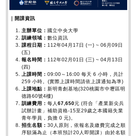
｜開課資訊
主辦單位：
國立中央大學
訓練領域：
數位資訊
課程日期：
112年04月17日 (一) ~ 06月09日
(五)
報名時間：
112年02月01日 (三) ~ 04月13日
(四)
上課時間：
09:00～16:00 每天 6 小時，共計
259 小時。(實際上課時間請依上課通知為準)
上課地點：
新明青創基地(320桃園市中壢區明
德路60號4樓)
訓練費用：
每人
67,650
元 (符合「產業新尖兵
試辦計畫」補助資格-15至29歲之本國籍失業
青年學員，負擔 0 元)。
招生名額：
30人原則，依報名及繳費完成之順
序額滿為止（本班預計20人即開課）由於名額