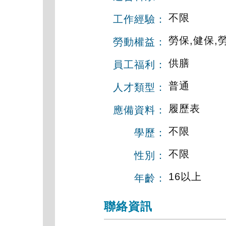
不限
工作經驗：
勞保,健保,
勞動權益：
供膳
員工福利：
普通
人才類型：
履歷表
應備資料：
不限
學歷：
不限
性別：
16以上
年齡：
聯絡資訊