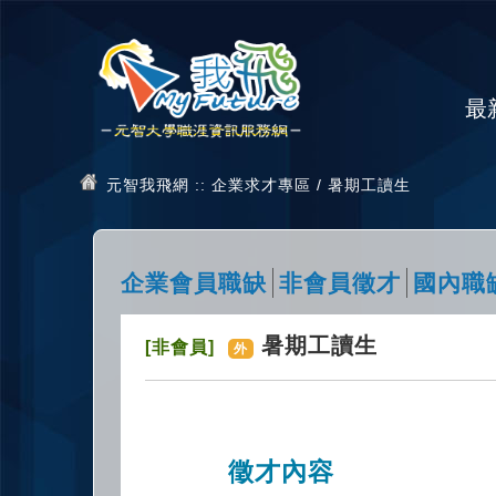
最
元智我飛網
:: 企業求才專區 / 暑期工讀生
企業會員職缺
非會員徵才
國內職
暑期工讀生
[非會員]
外
徵才內容