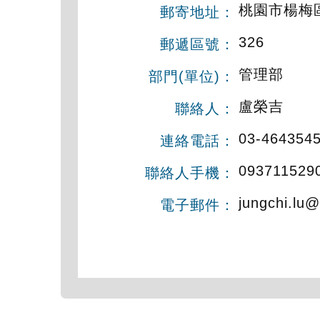
桃園市楊梅
郵寄地址：
326
郵遞區號：
管理部
部門(單位)：
盧榮吉
聯絡人：
03-464354
連絡電話：
093711529
聯絡人手機：
jungchi.lu
電子郵件：