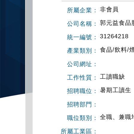
非會員
所屬企業：
郭元益食品
公司名稱：
31264218
統一編號：
食品/飲料/
產業類別：
公司網址：
工讀職缺
工作性質：
暑期工讀生
招聘職位：
招聘部門：
全職、兼職
職位類別：
所屬工業區：