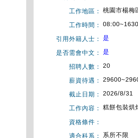
桃園市楊梅
工作地區：
08:00~163
工作時間：
是
引用外籍人士：
是
是否需會中文：
20
招聘人數：
29600~296
薪資待遇：
2026/8/31
截止日期：
糕餅包裝烘
工作內容：
資格條件：
系所不限
適合科系：