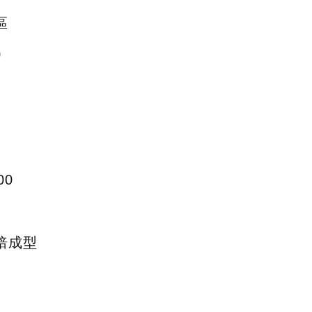
區
0
00
焙成型