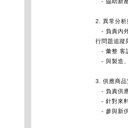
- 協助新
2. 異常分
- 負責內外
行問題追蹤
- 彙整 
- 與製造
3. 供應商
- 負責供
- 針對來
- 參與新供