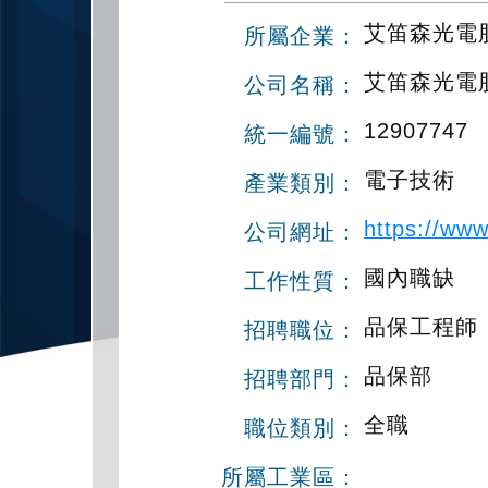
艾笛森光電股
所屬企業：
艾笛森光電
公司名稱：
12907747
統一編號：
電子技術
產業類別：
https://ww
公司網址：
國內職缺
工作性質：
品保工程師
招聘職位：
品保部
招聘部門：
全職
職位類別：
所屬工業區：