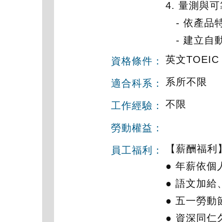
4. 量測與
- 依產品
- 建立自
英文TOEIC
資格條件：
系所不限
適合科系：
不限
工作經驗：
勞動權益：
【薪酬福利
員工福利：
● 年薪依個
● 語文加給
● 五一勞
● 資深同