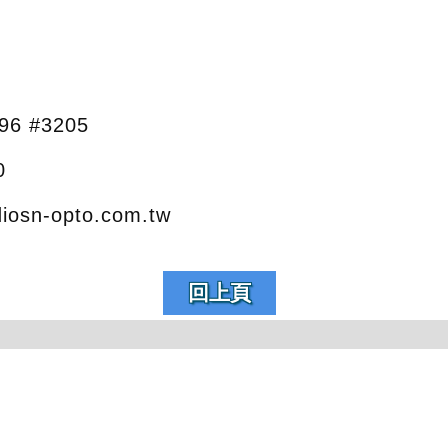
96 #3205
0
iosn-opto.com.tw
回上頁