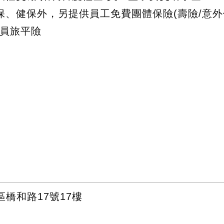
保、健保外，另提供員工免費團體保險(壽險/意外
人員旅平險
橋和路17號17樓