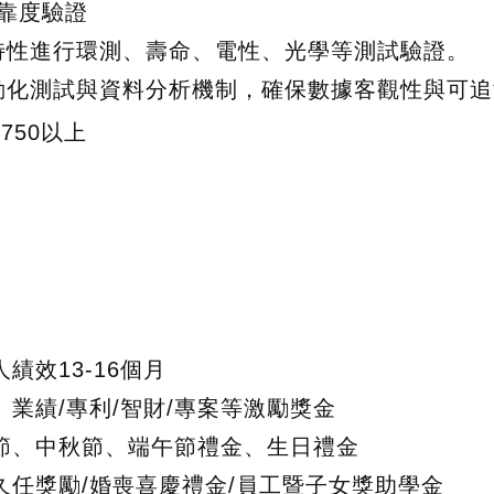
可靠度驗證
特性進行環測、壽命、電性、光學等測試驗證。
動化測試與資料分析機制，確保數據客觀性與可追
 750以上
】
人績效13-16個月
、業績/專利/智財/專案等激勵獎金
動節、中秋節、端午節禮金、生日禮金
仁久任獎勵/婚喪喜慶禮金/員工暨子女獎助學金