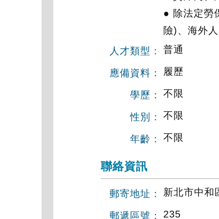
● 除法定勞
險)、海外
普通
人才類型：
履歷
應備資料：
不限
學歷：
不限
性別：
不限
年齡：
聯絡資訊
新北市中和區
郵寄地址：
235
郵遞區號：