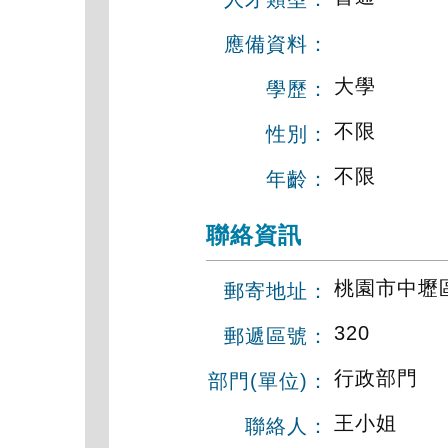
應備資料：
大學
學歷：
不限
性別：
不限
年齡：
聯絡資訊
桃園市中壢
郵寄地址：
320
郵遞區號：
行政部門
部門(單位)：
王小姐
聯絡人：