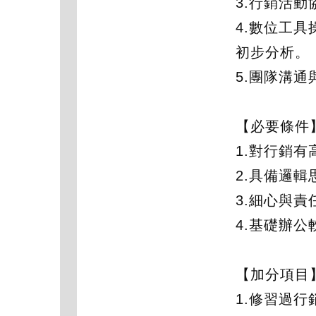
3.行銷活
4.數位工具
初步分析。
5.團隊溝
【必要條件
1.對行銷
2.具備邏
3.細心與
4.基礎辦公軟
【加分項目
1.修習過