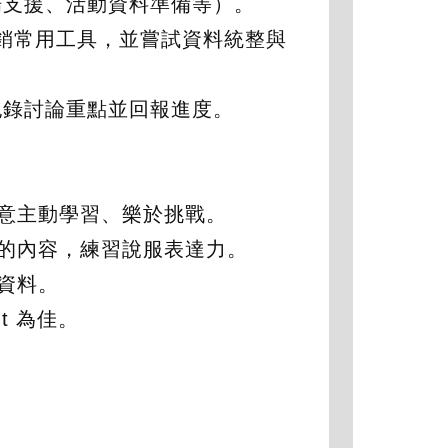
場支援、活動資料準備等）。
4 等行銷常用工具，並嘗試資料統整與
紀錄討論重點並回報進度。
願意主動學習、樂於挑戰。
懂的內容，練習說服表達力。
與資料。
nt 為佳。