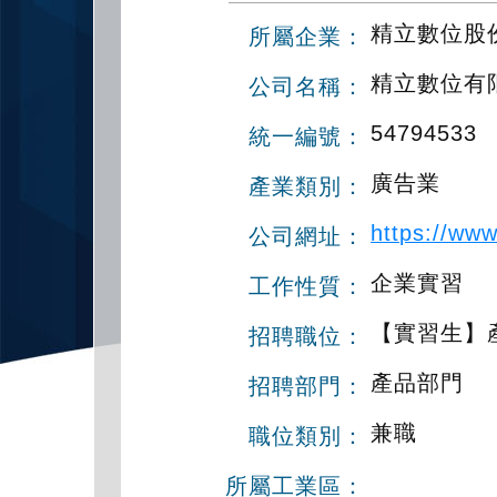
精立數位股份有
所屬企業：
精立數位有
公司名稱：
54794533
統一編號：
廣告業
產業類別：
https://ww
公司網址：
企業實習
工作性質：
【實習生】
招聘職位：
產品部門
招聘部門：
兼職
職位類別：
所屬工業區：