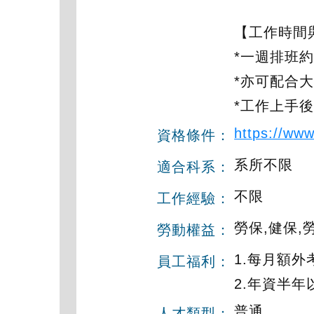
【工作時間
*一週排班約
*亦可配合
*工作上手
https://ww
資格條件：
系所不限
適合科系：
不限
工作經驗：
勞保,健保,
勞動權益：
1.每月額外
員工福利：
2.年資半
普通
人才類型：