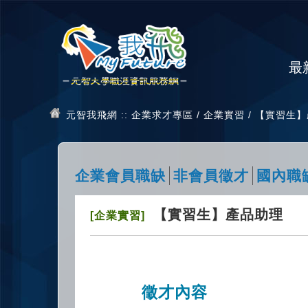
最
元智我飛網
:: 企業求才專區 / 企業實習 / 【實習生
企業會員職缺
非會員徵才
國內職
【實習生】產品助理
[企業實習]
徵才內容