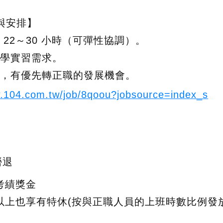
與安排】
 22～30 小時（可彈性協調）。
大學實習需求。
後，有優先轉正職的發展機會。
w.104.com.tw/job/8qoou?jobsource=index_s
勞退
考績獎金
年以上也享有特休(按與正職人員的上班時數比例發放