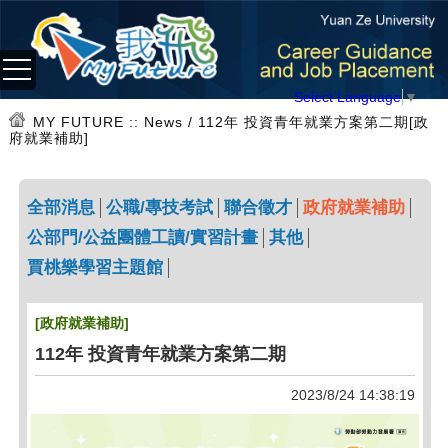
Select Language
▼
MY FUTURE
:: News / 112年 投資青年就業方案第二期[政
府就業補助]
全部消息
公職/專技考試
聯合徵才
政府就業補助
公部門/公益團體工讀/實習計畫
其他
賈桃樂學習主題館
[政府就業補助]
112年 投資青年就業方案第二期
2023/8/24 14:38:19