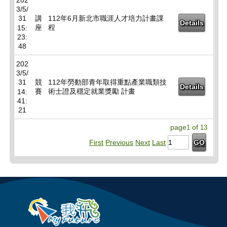
202
3/5/
31
講
112年6月新北市職涯人才培力計畫課
Details
座
程
15:
23:
48
202
3/5/
31
競
112年勞動部青年取得重點產業職類技
Details
賽
術士證及穩定就業獎勵 計畫
14:
41:
21
page
of
1
13
First
Previous
Next
Last
GO