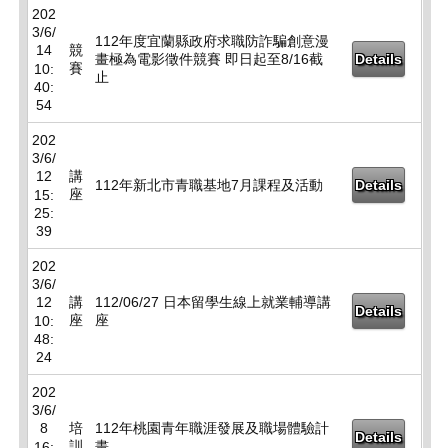
202
3/6/
112年度宜蘭縣政府求職防詐騙創意漫
14
競
畫極為電影徵件競賽 即日起至8/16截
Details
賽
10:
止
40:
54
202
3/6/
12
講
112年新北市青職基地7月課程及活動
Details
座
15:
25:
39
202
3/6/
12
講
112/06/27 日本留學生線上就業輔導講
Details
座
座
10:
48:
24
202
3/6/
8
培
112年桃園青年職涯發展及職場體驗計
Details
訓
畫
16: