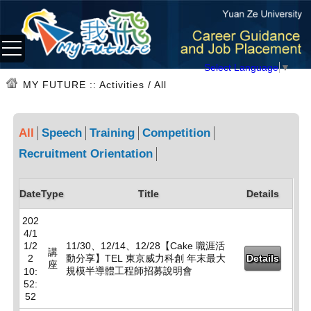
Select Language
▼
MY FUTURE
:: Activities / All
All
Speech
Training
Competition
Recruitment Orientation
Date
Type
Title
Details
202
4/1
1/2
11/30、12/14、12/28【Cake 職涯活
講
2
動分享】TEL 東京威力科創 年末最大
Details
座
規模半導體工程師招募說明會
10:
52:
52