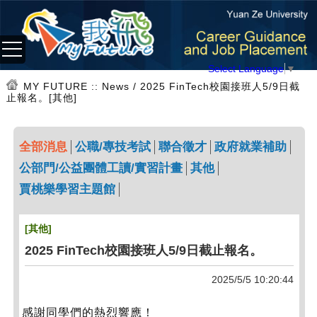
Select Language
▼
MY FUTURE
:: News / 2025 FinTech校園接班人5/9日截
止報名。[其他]
全部消息
公職/專技考試
聯合徵才
政府就業補助
公部門/公益團體工讀/實習計畫
其他
賈桃樂學習主題館
[其他]
2025 FinTech校園接班人5/9日截止報名。
2025/5/5 10:20:44
感謝同學們的熱烈響應！