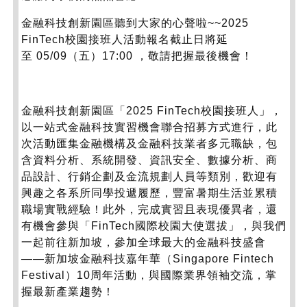
金融科技創新園區聽到大家的心聲啦~~2025
FinTech校園接班人活動報名截止日將延
至 05/09（五）17:00 ，敬請把握最後機會！
金融科技創新園區「2025 FinTech校園接班人」，
以一站式金融科技實習機會聯合招募方式進行，
此
次活動匯集金融機構及金融科技業者多元職缺，包
含資料分析、
系統開發、資訊安全、數據分析、商
品設計、
行銷企劃及金流規劃人員等類別，
歡迎有
興趣之各系所同學投遞履歷，
豐富暑期生活並累積
職場實戰經驗！此外，完成實習且表現優異者，
還
有機會參與「FinTech國際校園大使選拔」，
與我們
一起前往新加坡，參加全球最大的金融科技盛會
——
新加坡金融科技嘉年華（Singapore Fintech
Festival）10周年活動，與國際業界領袖交流，
掌
握最新產業趨勢！