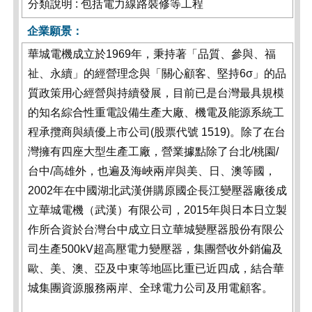
分類說明 : 包括電力線路裝修等工程
企業願景：
華城電機成立於1969年，秉持著「品質、參與、福
祉、永續」的經營理念與「關心顧客、堅持6σ」的品
質政策用心經營與持續發展，目前已是台灣最具規模
的知名綜合性重電設備生產大廠、機電及能源系統工
程承攬商與績優上市公司(股票代號 1519)。除了在台
灣擁有四座大型生產工廠，營業據點除了台北/桃園/
台中/高雄外，也遍及海峽兩岸與美、日、澳等國，
2002年在中國湖北武漢併購原國企長江變壓器廠後成
立華城電機（武漢）有限公司，2015年與日本日立製
作所合資於台灣台中成立日立華城變壓器股份有限公
司生產500kV超高壓電力變壓器，集團營收外銷偏及
歐、美、澳、亞及中東等地區比重已近四成，結合華
城集團資源服務兩岸、全球電力公司及用電顧客。