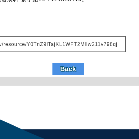
v.tw/resource/Y0TnZ9ITajKL1WFT2Mllw211v798qj
Back