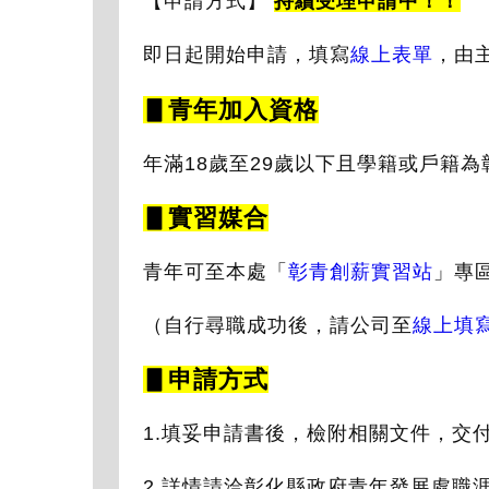
【申請方式】
持續受理申請中！！
即日起開始申請，填寫
線上表單
，由
▋青年加入資格
年滿18歲至29歲以下且學籍或戶籍為
▋實習媒合
青年可至本處「
彰青創薪實習站
」專
（自行尋職成功後，請公司至
線上填
▋申請方式
1.填妥申請書後，檢附相關文件，交
2.詳情請洽彰化縣政府青年發展處職涯發展