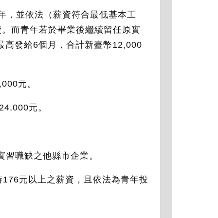
年，並依法（薪資符合最低基本工
費。而青年若於畢業後繼續留任原實
高發給6個月，合計新臺幣12,000
000元。
4,000元。
實習職缺之他縣市企業。
小時176元以上之薪資，且依法為青年投