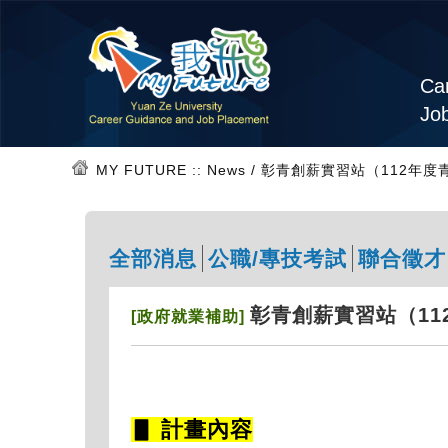
Car
Jo
MY FUTURE
:: News / 彰青創薪實習站（11
全部消息
公職/專技考試
聯合徵才
彰青創薪實習站（1
[政府就業補助]
▋ 計畫內容