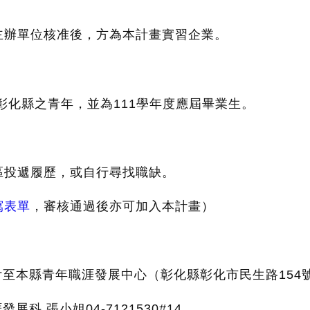
主辦單位核准後，方為本計畫實習企業。
彰化縣之青年，並為111學年度應屆畢業生。
區投遞履歷，或自行尋找職缺。
寫表單
，審核通過後亦可加入本計畫）
付至本縣青年職涯發展中心（彰化縣彰化市民生路154
科 張小姐04-7121530#14。