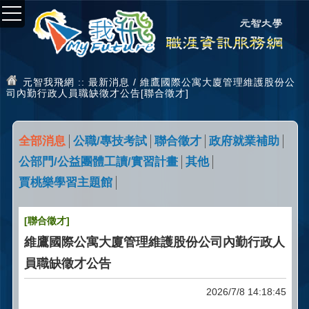
元智我飛網
:: 最新消息 / 維鷹國際公寓大廈管理維護股份公
司內勤行政人員職缺徵才公告[聯合徵才]
全部消息
公職/專技考試
聯合徵才
政府就業補助
公部門/公益團體工讀/實習計畫
其他
賈桃樂學習主題館
[聯合徵才]
維鷹國際公寓大廈管理維護股份公司內勤行政人
員職缺徵才公告
2026/7/8 14:18:45