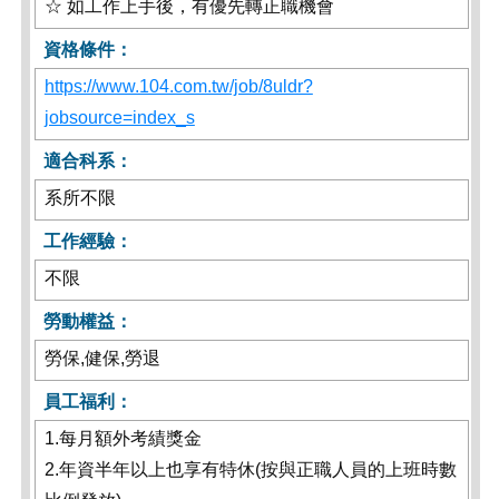
☆ 如工作上手後，有優先轉正職機會
資格條件：
https://www.104.com.tw/job/8uldr?
jobsource=index_s
適合科系：
系所不限
工作經驗：
不限
勞動權益：
勞保,健保,勞退
員工福利：
1.每月額外考績獎金
2.年資半年以上也享有特休(按與正職人員的上班時數