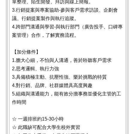
單整理、陌生開發、拜訪與線上簡報。
3.行銷提案與專案協助-參與客戶需求訪談、企劃會
議、行銷提案製作與執行追蹤。
4.跨部門溝通與學習-與執行部門（廣告投手、口碑專
案管理）合作，了解實務流程。
【加分條件】
1.膽大心細，不怕與人溝通，善於聆聽客戶需求
2.思考邏輯、執行力強
3.具備積極主動、抗壓性強、樂於挑戰的特質
4.對行銷、品牌、社群媒體具高度興趣
5.組織與溝通能力，能有效分擔事務並優化主管的工
作時間
☆ 一週排班約15-30小時
☆ 此職缺可配合大學生校外實習