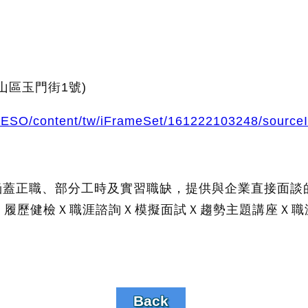
山區玉門街1號)
ei/ESO/content/tw/iFrameSet/161222103248/source
會，涵蓋正職、部分工時及實習職缺，提供與企業直接面
履歷健檢Ｘ職涯諮詢Ｘ模擬面試Ｘ趨勢主題講座Ｘ職涯
Back