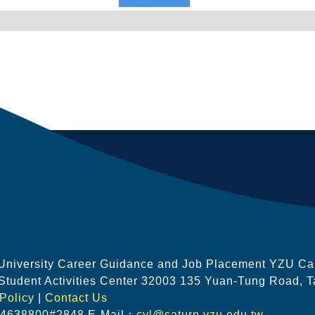
University Career Guidance and Job Placement
YZU Car
Student Activities Center 32003 135 Yuan-Tung Road, T
Policy
|
Contact Us
4638800#2848
E-Mail：
cyl@saturn.yzu.edu.tw