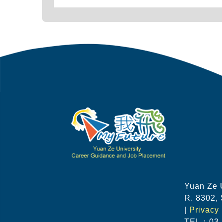
Yuan Ze 
R. 8302, 
|
Privacy 
TEL：03-